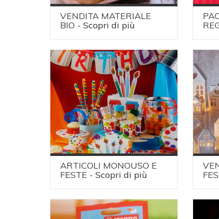
VENDITA MATERIALE
PA
BIO -
Scopri di più
RE
ARTICOLI MONOUSO E
VE
FESTE -
Scopri di più
FES