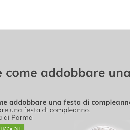
te come addobbare una
come addobbare una festa di compleann
are una festa di compleanno.
a di Parma
CLICCA QUI