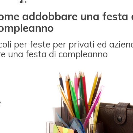
altro
ome addobbare una festa 
ompleanno
icoli per feste per privati ed azie
e una festa di compleanno