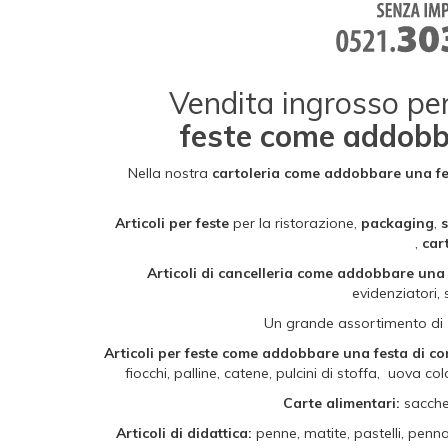
Vendita ingrosso per
feste come addobb
Nella nostra
cartoleria come addobbare una f
Articoli per feste
per la ristorazione,
packaging
,
s
,
car
Articoli di cancelleria come addobbare una
evidenziatori, s
Un grande assortimento di
Articoli per feste come addobbare una festa di 
fiocchi, palline, catene, pulcini di stoffa, uova
Carte alimentari
:
sacche
Articoli di didattica:
penne, matite, pastelli, penn