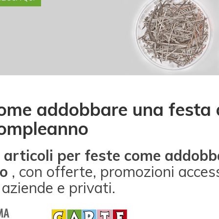
 come addobbare una festa 
ompleanno
i
articoli per feste come addobb
no
, con offerte, promozioni acces
 aziende e privati.