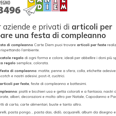
 aziende e privati di
articoli per
are una festa di compleanno
esta di compleanno
Carte Diem puoi trovare
articoli per feste
reali
rispettando l’ambiente.
catole regalo
di ogni forma e colore, ideali per abbellire i doni più sp
ta regalo
semplice, colorata.
 festa di compleanno
: matite, penne a sfera, colla, etichette adesive
cotch e nastri adesivi, post-it, cucitrici.
articoli per feste
, feste di compleanno e battesimi.
compleanno
: piatti e bicchieri usa e getta colorati e a fantasia, nastri 
 colorate, alberi, decorazioni e molto altro per Natale, Capodanno e P
tti di carta, carte alimentari, buste e tanto altro.
arelli, pasta pongo, , pasta das, didò, acquarelli, album da disegno 