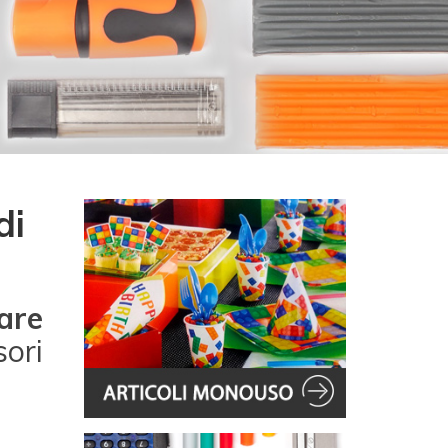
di
are
sori